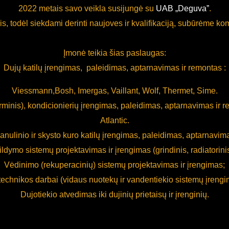
2022 metais savo veikla susijungė su
UAB „Deguva”
.
, todėl siekdami derinti naujoves ir kvalifikaciją, subūrėme kom
Įmonė teikia šias paslaugas:
Dujų katilų įrengimas, paleidimas, aptarnavimas ir remontas :
Viessmann,Bosh, Imergas, Vaillant, Wolf, Thermet, Sime.
rminis), kondicionierių įrengimas, paleidimas, aptarnavimas ir 
Atlantic.
ranulinio ir skysto kuro katilų įrengimas, paleidimas, aptarnavim
ildymo sistemų projektavimas ir įrengimas (grindinis, radiatorinis
Vėdinimo (rekuperacinių) sistemų projektavimas ir įrengimas;
echnikos darbai (vidaus nuotekų ir vandentiekio sistemų įrengi
Dujotiekio atvedimas iki dujinių prietaisų ir įrenginių.