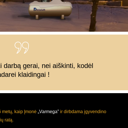
i darbą gerai, nei aiškinti, kodėl
darei klaidingai !
06 metų, kaip Įmonė
„Varmega”
ir dirbdama įgyvendino
ių ratą.