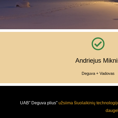
Andriejus Mikni
Deguva + Vadovas
UAB” Deguva plius”
užsiima šiuolaikinių technologi
daugelį