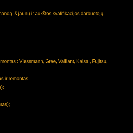
andą iš jaunų ir aukštos kvalifikacijos darbuotojų.
remontas :
Viessmann, Gree, Vaillant, Kaisai, Fujitsu,
as ir remontas
);
mas);