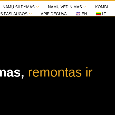
NAMŲ ŠILDYMAS
NAMŲ VĖDINIMAS
KOMBI
OS PASLAUGOS
APIE DEGUVA
EN
LT
imas,
remontas ir