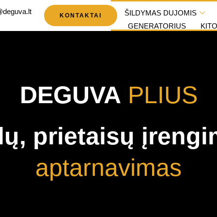
@deguva.lt
ŠILDYMAS DUJOMIS
KONTAKTAI
GENERATORIUS
KIT
DEGUVA
PLIUS
klų, prietaisų įreng
aptarnavimas