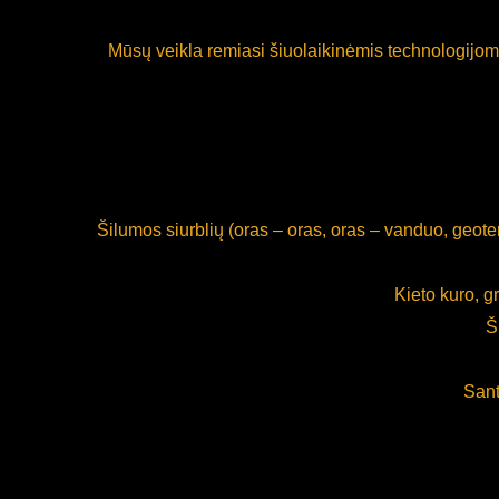
Mūsų veikla remiasi šiuolaikinėmis technologijomis
Šilumos siurblių (oras – oras, oras – vanduo, geote
Kieto kuro, g
Š
Sant