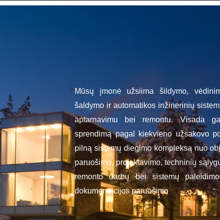
Mūsų įmonė užsiima šildymo, vėdinim
šaldymo ir automatikos inžinerinių sist
aptarnavimu bei remontu. Visada gal
sprendimą pagal kiekvieno užsakovo por
pilną sistemų diegimo kompleksą nuo obj
paruošimo, projektavimo, techninių sąly
remonto darbų bei sistemų paleidimo 
dokumentacijos paruošimo