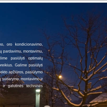
o, oro kondicionavimo,
emų pardavimu, montavimu,
ime pasiūlyti optimalų
eikius. Galime pasiūlyti
ekto apžiūros, pasiūlymo
gų sudarymo, montavimo ir
ir galutinės techninės