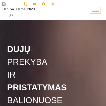
Pereiti
prie
turinio
DUJŲ
PREKYBA
IR
PRISTATYMAS
BALIONUOSE