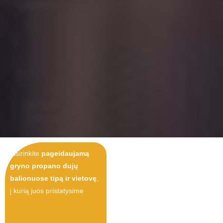
Išsirinkite
pageidaujamą
gryno propano dujų
balionuose tipą ir vietovę
,
į kurią juos pristatysime