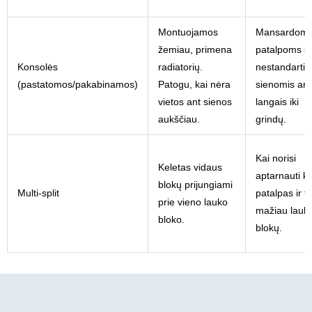
Montuojamos
Mansardoms
žemiau, primena
patalpoms s
Konsolės
radiatorių.
nestandarti
(pastatomos/pakabinamos)
Patogu, kai nėra
sienomis ar
vietos ant sienos
langais iki
aukščiau.
grindų.
Kai norisi
Keletas vidaus
aptarnauti ke
blokų prijungiami
Multi-split
patalpas ir tu
prie vieno lauko
mažiau lauk
bloko.
blokų.