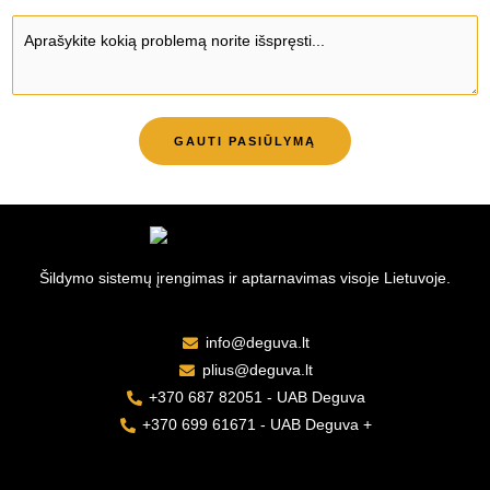
r
e
*
P
i
r
a
n
i
p
k
s
i
i
*
l
GAUTI PASIŪLYMĄ
t
d
e
o
*
m
a
i
Šildymo sistemų įrengimas ir aptarnavimas visoje Lietuvoje.
*
info@deguva.lt
plius@deguva.lt
+370 687 82051 - UAB Deguva
+370 699 61671 - UAB Deguva +