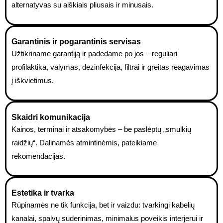
alternatyvas su aiškiais pliusais ir minusais.
Garantinis ir pogarantinis servisas
Užtikriname garantiją ir padedame po jos – reguliari
profilaktika, valymas, dezinfekcija, filtrai ir greitas reagavimas
į iškvietimus.
Skaidri komunikacija
Kainos, terminai ir atsakomybės – be paslėptų „smulkių
raidžių“. Dalinamės atmintinėmis, pateikiame
rekomendacijas.
Estetika ir tvarka
Rūpinamės ne tik funkcija, bet ir vaizdu: tvarkingi kabelių
kanalai, spalvų suderinimas, minimalus poveikis interjerui ir