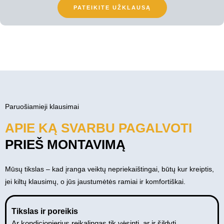
PATEIKITE UŽKLAUSĄ
Paruošiamieji klausimai
APIE KĄ SVARBU PAGALVOTI
PRIEŠ MONTAVIMĄ
Mūsų tikslas – kad įranga veiktų nepriekaištingai, būtų kur kreiptis,
jei kiltų klausimų, o jūs jaustumėtės ramiai ir komfortiškai.
Tikslas ir poreikis
Ar kondicionierius reikalingas tik vėsinti, ar ir šildyti