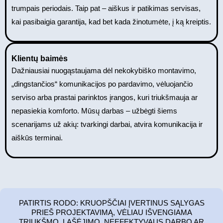
trumpais periodais. Taip pat – aiškus ir patikimas servisas,
kai pasibaigia garantija, kad bet kada žinotumėte, į ką kreiptis.
Klientų baimės
Dažniausiai nuogąstaujama dėl nekokybiško montavimo,
„dingstančios“ komunikacijos po pardavimo, vėluojančio
serviso arba prastai parinktos įrangos, kuri triukšmauja ar
nepasiekia komforto. Mūsų darbas – užbėgti šiems
scenarijams už akių: tvarkingi darbai, atvira komunikacija ir
aiškūs terminai.
PATIRTIS RODO: KRUOPŠČIAI ĮVERTINUS SĄLYGAS
PRIEŠ PROJEKTAVIMĄ, VĖLIAU IŠVENGIAMA
TRIUKŠMO, LAŠĖJIMO, NEEFEKTYVAUS DARBO AR