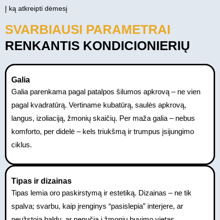
Į ką atkreipti dėmesį
SVARBIAUSI PARAMETRAI
RENKANTIS KONDICIONIERIŲ
Galia
Galia parenkama pagal patalpos šilumos apkrovą – ne vien
pagal kvadratūrą. Vertiname kubatūrą, saulės apkrovą,
langus, izoliaciją, žmonių skaičių. Per maža galia – nebus
komforto, per didelė – kels triukšmą ir trumpus įsijungimo
ciklus.
Tipas ir dizainas
Tipas lemia oro paskirstymą ir estetiką. Dizainas – ne tik
spalva; svarbu, kaip įrenginys “pasislepia” interjere, ar
neužstoja baldų, ar nepučia į žmonių buvimo vietas.