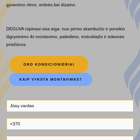
gyvenimo ritmo, erdvės bei dizaino.
DEGUVA rūpinasi visa eiga: nuo pirmo skambučio ir poreikio
išgryninimo iki montavimo, paleidimo, instruktažo ir tolesnės
priežiūros.
ORO KONDICIONIERIAI
KAIP VYKSTA MONTAVIMAS?
J
ū
s
T
ų
e
v
l
E