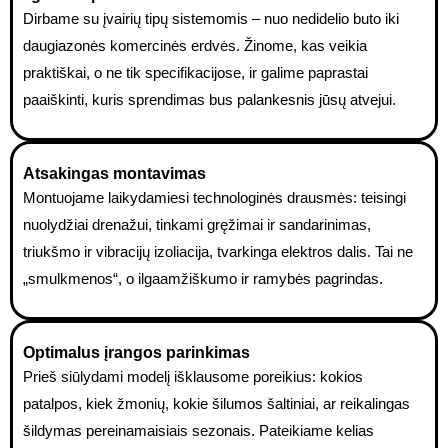
Dirbame su įvairių tipų sistemomis – nuo nedidelio buto iki
daugiazonės komercinės erdvės. Žinome, kas veikia
praktiškai, o ne tik specifikacijose, ir galime paprastai
paaiškinti, kuris sprendimas bus palankesnis jūsų atvejui.
Atsakingas montavimas
Montuojame laikydamiesi technologinės drausmės: teisingi
nuolydžiai drenažui, tinkami gręžimai ir sandarinimas,
triukšmo ir vibracijų izoliacija, tvarkinga elektros dalis. Tai ne
„smulkmenos“, o ilgaamžiškumo ir ramybės pagrindas.
Optimalus įrangos parinkimas
Prieš siūlydami modelį išklausome poreikius: kokios
patalpos, kiek žmonių, kokie šilumos šaltiniai, ar reikalingas
šildymas pereinamaisiais sezonais. Pateikiame kelias