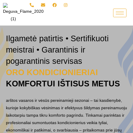
Pereiti
prie
turinio
Ilgametė patirtis • Sertifikuoti
meistrai • Garantinis ir
pogarantinis servisas
ORO KONDICIONIERIAI
KOMFORTUI IŠTISUS METUS
arštos vasaros ir vėsūs pereinamieji sezonai – tai kasdienybė,
kurioje kokybiškas vėsinimas ir efektyvus šildymas pereinamuoju
laikotarpiu tampa tikru komforto pagrindu. Tinkamai parinktas ir
profesionaliai sumontuotas kondicionierius veikia tyliai,
ekonomiškai ir patikimai, o svarbiausia – pritaikomas prie jūsų