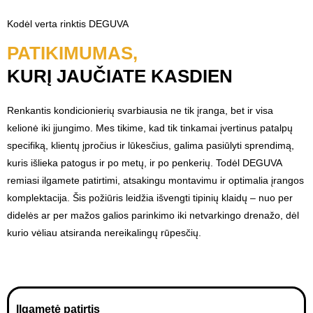
i
Kodėl verta rinktis DEGUVA
*
PATIKIMUMAS,
KURĮ JAUČIATE KASDIEN
Renkantis kondicionierių svarbiausia ne tik įranga, bet ir visa
kelionė iki įjungimo. Mes tikime, kad tik tinkamai įvertinus patalpų
specifiką, klientų įpročius ir lūkesčius, galima pasiūlyti sprendimą,
kuris išlieka patogus ir po metų, ir po penkerių. Todėl DEGUVA
remiasi ilgamete patirtimi, atsakingu montavimu ir optimalia įrangos
komplektacija. Šis požiūris leidžia išvengti tipinių klaidų – nuo per
didelės ar per mažos galios parinkimo iki netvarkingo drenažo, dėl
kurio vėliau atsiranda nereikalingų rūpesčių.
Ilgametė patirtis