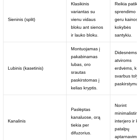
Klasikinis
Reikia patik
variantas su
sprendimo s
Sieninis (split)
vienu vidaus
geru kainos-
bloku ant sienos
kokybės
ir lauko bloku.
santykiu.
Montuojamas į
Didesnėms,
pakabinamas
atviroms
lubas, oro
Lubinis (kasetinis)
erdvėms, ku
srautas
svarbus toly
paskirstomas į
paskirstymas
kelias kryptis.
Norint
Paslėptas
minimalistini
kanaluose, orą
Kanalinis
interjero ir ke
tiekia per
patalpų
difuzorius.
aptarnavimo