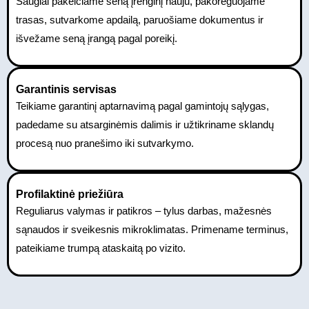
Saugiai pakeičiame seną įrenginį nauju, pakoreguojame
trasas, sutvarkome apdailą, paruošiame dokumentus ir
išvežame seną įrangą pagal poreikį.
Garantinis servisas
Teikiame garantinį aptarnavimą pagal gamintojų sąlygas,
padedame su atsarginėmis dalimis ir užtikriname sklandų
procesą nuo pranešimo iki sutvarkymo.
Profilaktinė priežiūra
Reguliarus valymas ir patikros – tylus darbas, mažesnės
sąnaudos ir sveikesnis mikroklimatas. Primename terminus,
pateikiame trumpą ataskaitą po vizito.