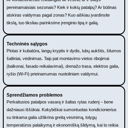
pereinamaisiais sezonais? Kiek ir kokių patalpų? Ar būtinas
atskiras valdymas pagal zonas? Kuo aiškiau įvardinsite
tikslą, tuo tiksliau parinksime įrenginio tipą ir galią.
Techninės sąlygos
Plotas ir kubatūra, langų kryptis ir dydis, lubų aukštis, šilumos
šaltiniai, vėdinimas. Taip pat montavimo vietos ribojimai
(balkonai, fasado reikalavimai), drenažo trasa, elektros galia,
ryšio (Wi‑Fi) prieinamumas nuotoliniam valdymui.
Sprendžiamos problemos
Perkaitusios patalpos vasarą ir šaltas rytas rudenį – bene
dažniausi iššūkiai. Kokybiškai sumontuotas kondicionierius
su tinkama galia užtikrina greitą vėsinimą, tolygų
temperatūros palaikymą ir ekonomišką šildymą, kai to reikia