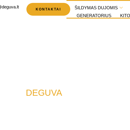
@deguva.lt
ŠILDYMAS DUJOMIS
KONTAKTAI
GENERATORIUS
KIT
SINGAM
Ų ORUI
DEGUVA