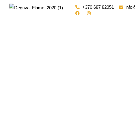
Pereiti
+370 687 82051
info
prie
turinio
TEI
NAM