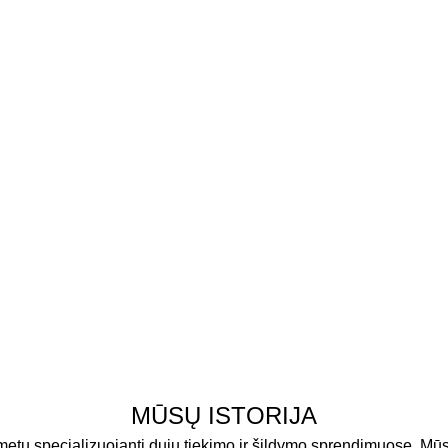
MŪSŲ ISTORIJA
metų specializuojanti dujų tiekimo ir šildymo sprendimuose. Mūs