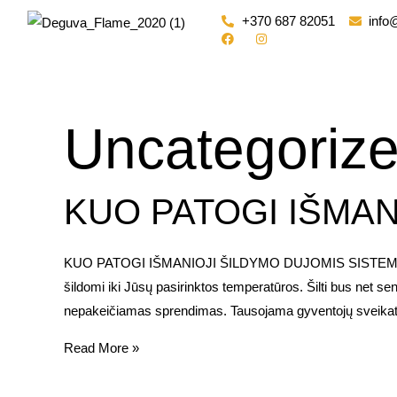
Pereiti
KUO
IŠMANIĄJA
+370 687 82051
info
prie
PATOGI
ŠILDYMO
turinio
IŠMANIOJI
DUJOMIS
ŠILDYMO
SISTEMĄ REKOMENDUOJAME
DUJOMIS
Uncategorize
SISTEMA
KUO PATOGI IŠMAN
KUO PATOGI IŠMANIOJI ŠILDYMO DUJOMIS SISTEMA Nepertr
šildomi iki Jūsų pasirinktos temperatūros. Šilti bus ne
nepakeičiamas sprendimas. Tausojama gyventojų sveikata 
Read More »