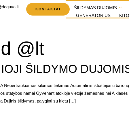
@deguva.lt
ŠILDYMAS DUJOMIS
KONTAKTAI
GENERATORIUS
KIT
d @lt
IOJI ŠILDYMO DUJOMI
aukiamas šilumos tiekimas Automatinis ištuštėjusių balionų perj
t senos statybos namai Gyvenant atokioje vietoje žemesnės nei A kla
Dujinis šildymas, palyginti su kietu […]