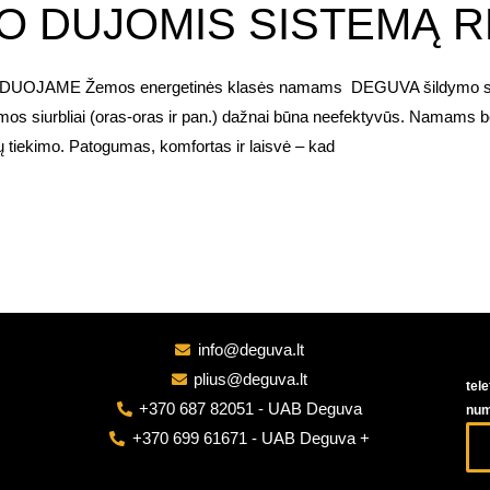
MO DUJOMIS SISTEMĄ
E Žemos energetinės klasės namams DEGUVA šildymo sistema
 siurbliai (oras-oras ir pan.) dažnai būna neefektyvūs. Namams be d
jų tiekimo. Patogumas, komfortas ir laisvė – kad
info@deguva.lt
plius@deguva.lt
tel
+370 687 82051 - UAB Deguva
num
+370 699 61671 - UAB Deguva +