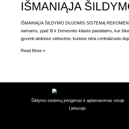
IŠMANIĄJA ŠILDY
IŠMANIĄJA ŠILDYMO DUJOMIS SISTEMĄ REKOMENDUOJAM
namams, ypač B ir žemesnės klasės pastatams, kur šilumos
gyventi atokiose vietovėse, kuriose nėra centralizuoto du
Read More »
Šildymo sistemų įrengimas ir aptarnavimas visoje
Lietuvoje.