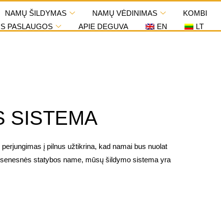
NAMŲ ŠILDYMAS
NAMŲ VĖDINIMAS
KOMBI
OS PASLAUGOS
APIE DEGUVA
EN
LT
S SISTEMA
ungimas į pilnus užtikrina, kad namai bus nuolat
sės senesnės statybos name, mūsų šildymo sistema yra