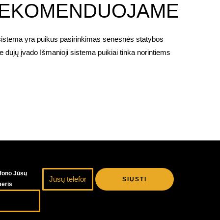
 REKOMENDUOJAME
 yra puikus pasirinkimas senesnės statybos
ujų įvado Išmanioji sistema puikiai tinka norintiems
J
efono Jūsų
SIŲSTI
ū
eris
s
ų
t