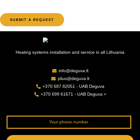
m
i
b
o
e
n
SUBMIT A REQUEST
r
a
*
l
l
y
Heating systems installation and service in all Lithuania
:
Q
info@deguva.lt
u
plius@deguva.lt
e
+370 687 82051 - UAB Deguva
s
+370 699 61671 - UAB Deguva +
t
i
o
Y
n
o
s
u
a
r