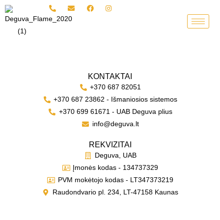
Skip
to
content
KONTAKTAI
+370 687 82051
+370 687 23862 - Išmaniosios sistemos
+370 699 61671 - UAB Deguva plius
info@deguva.lt
REKVIZITAI
Deguva, UAB
Įmonės kodas - 134737329
PVM mokėtojo kodas - LT347373219
Raudondvario pl. 234, LT-47158 Kaunas